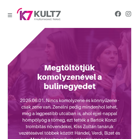
Megtöltötjük
komolyzenével a
bulinegyedet
2025.06.01. Nincs komolyzene és könnyűzene -
csak zene van. Zenélni pedig mindenhol lehet,
még a legpestibb utcában is, ahol éjjel-nappal
hömpölyög a tömeg, ezt tették a Bartók Konzi
trombitás növendékei, Kiss Zoltán tanáruk
vezetésével többek között Händel, Verdi, Bizet és