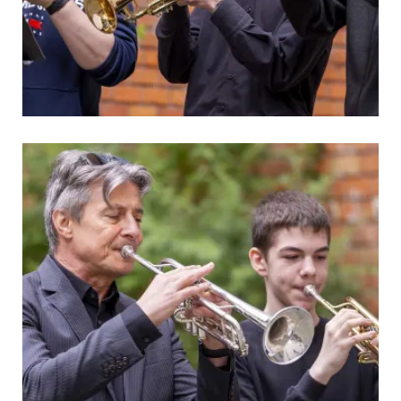
ós művészei
vész kiállítása
7 Labor