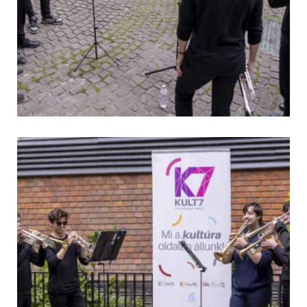
 és jótékonysági aukció