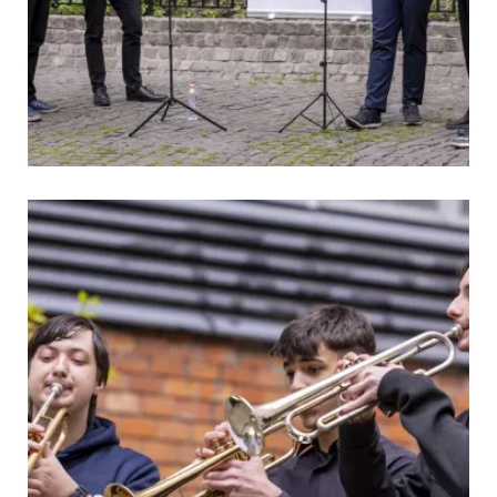
tvárosban
ója alkalmából!