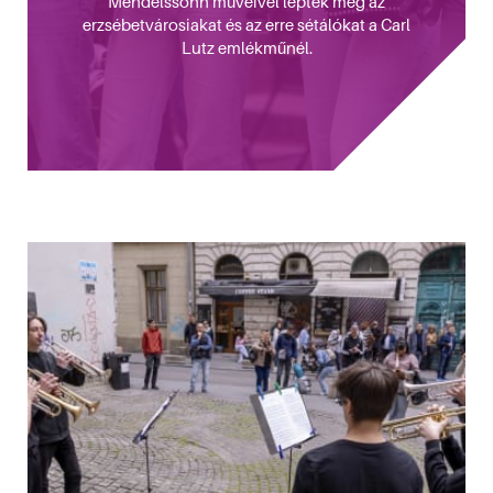
Mendelssohn műveivel lepték meg az
erzsébetvárosiakat és az erre sétálókat a Carl
Lutz emlékműnél.
kotóműhelyéből
sébetvárosban