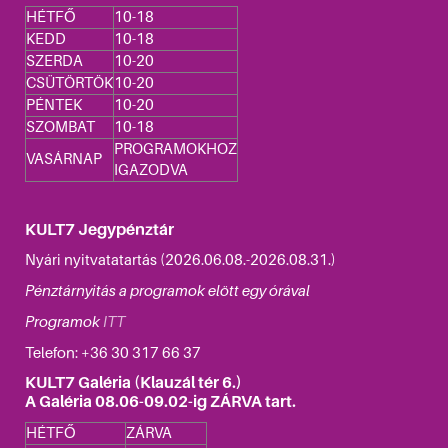
HÉTFŐ
10-18
KEDD
10-18
SZERDA
10-20
CSÜTÖRTÖK
10-20
PÉNTEK
10-20
SZOMBAT
10-18
PROGRAMOKHOZ
VASÁRNAP
IGAZODVA
KULT7 Jegypénztár
Nyári nyitvatatartás (2026.06.08.-2026.08.31.)
Pénztárnyitás a programok elött egy órával
Programok
ITT
Telefon: +36
30 317 66 37
KULT7 Galéria (Klauzál tér 6.)
A Galéria 08.06-09.02-ig ZÁRVA tart.
HÉTFŐ
ZÁRVA