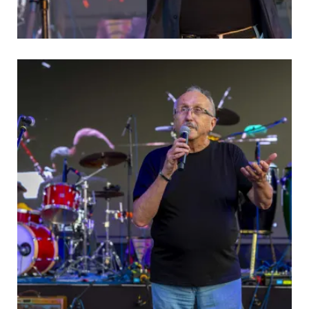
 és jótékonysági aukció