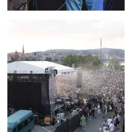
tvárosban
ója alkalmából!