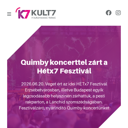
Quimby koncerttel zárt a
Hétx7 Fesztivál
2026.06.20. Véget ért az idei HÉTx7 Fesztivál
Erzsébetvárosban, illetve Budapest egyik
legcsodásabb helyszínén zárhattuk, a pesti
rakparton, a Lánchíd szomszédságában.
Fesztiválzáró, nyárindító Quimby-koncertünket