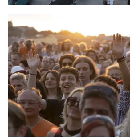
ós művészei
vész kiállítása
7 Labor