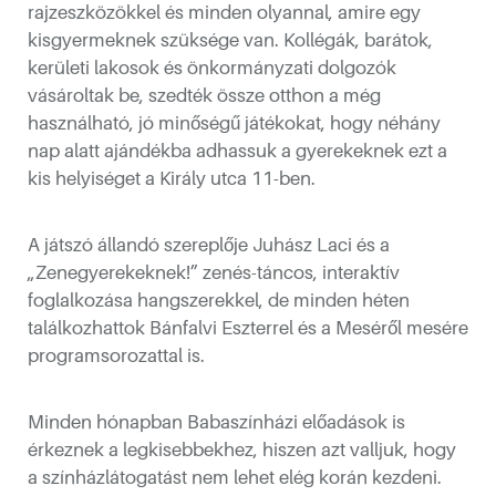
rajzeszközökkel és minden olyannal, amire egy
kisgyermeknek szüksége van. Kollégák, barátok,
kerületi lakosok és önkormányzati dolgozók
vásároltak be, szedték össze otthon a még
használható, jó minőségű játékokat, hogy néhány
nap alatt ajándékba adhassuk a gyerekeknek ezt a
kis helyiséget a Király utca 11-ben.
 és jótékonysági aukció
A játszó állandó szereplője Juhász Laci és a
„Zenegyerekeknek!” zenés-táncos, interaktív
foglalkozása hangszerekkel, de minden héten
találkozhattok Bánfalvi Eszterrel és a Meséről mesére
programsorozattal is.
Minden hónapban Babaszínházi előadások is
érkeznek a legkisebbekhez, hiszen azt valljuk, hogy
a színházlátogatást nem lehet elég korán kezdeni.