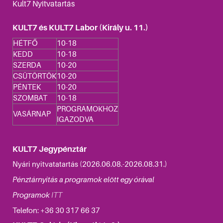
Kult7 Nyitvatartás
KULT7 és KULT7 Labor (Király u. 11.)
HÉTFŐ
10-18
KEDD
10-18
SZERDA
10-20
CSÜTÖRTÖK
10-20
PÉNTEK
10-20
SZOMBAT
10-18
PROGRAMOKHOZ
VASÁRNAP
IGAZODVA
KULT7 Jegypénztár
Nyári nyitvatatartás (2026.06.08.-2026.08.31.)
Pénztárnyitás a programok elött egy órával
Programok
ITT
Telefon: +36
30 317 66 37