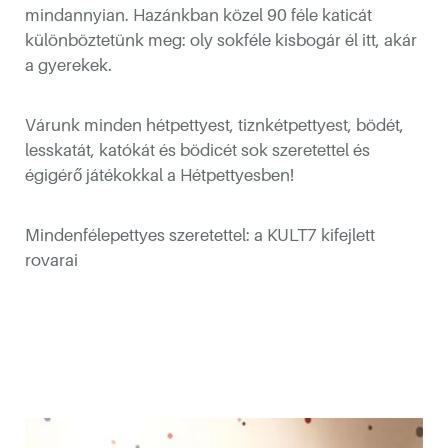
mindannyian. Hazánkban közel 90 féle katicát
különböztetünk meg: oly sokféle kisbogár él itt, akár
a gyerekek.
ós művészei
Várunk minden hétpettyest, tiznkétpettyest, bödét,
lesskatát, katókát és bödicét sok szeretettel és
égigérő játékokkal a Hétpettyesben!
Mindenfélepettyes szeretettel: a KULT7 kifejlett
rovarai
vész kiállítása
7 Labor