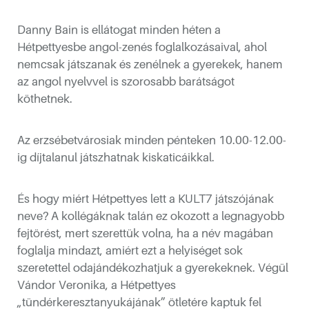
Danny Bain is ellátogat minden héten a
Hétpettyesbe angol-zenés foglalkozásaival, ahol
nemcsak játszanak és zenélnek a gyerekek, hanem
az angol nyelvvel is szorosabb barátságot
köthetnek.
tvárosban
Az erzsébetvárosiak minden pénteken 10.00-12.00-
ig díjtalanul játszhatnak kiskaticáikkal.
És hogy miért Hétpettyes lett a KULT7 játszójának
neve? A kollégáknak talán ez okozott a legnagyobb
fejtörést, mert szerettük volna, ha a név magában
foglalja mindazt, amiért ezt a helyiséget sok
szeretettel odajándékozhatjuk a gyerekeknek. Végül
Vándor Veronika, a Hétpettyes
ója alkalmából!
„tündérkeresztanyukájának” ötletére kaptuk fel