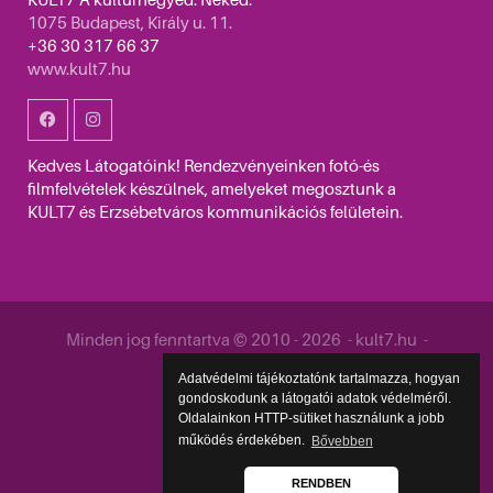
KULT7 A kultúrnegyed. Neked.
1075 Budapest, Király u. 11.
+36 30 317 66 37
www.kult7.hu
Kedves Látogatóink! Rendezvényeinken fotó-és
filmfelvételek készülnek, amelyeket megosztunk a
KULT7 és Erzsébetváros kommunikációs felületein.
Minden jog fenntartva © 2010 - 2026 - kult7.hu -
Közzététel
Adatvédelmi tájékoztatónk tartalmazza, hogyan
gondoskodunk a látogatói adatok védelméről.
Oldalainkon HTTP-sütiket használunk a jobb
működés érdekében.
Bővebben
RENDBEN