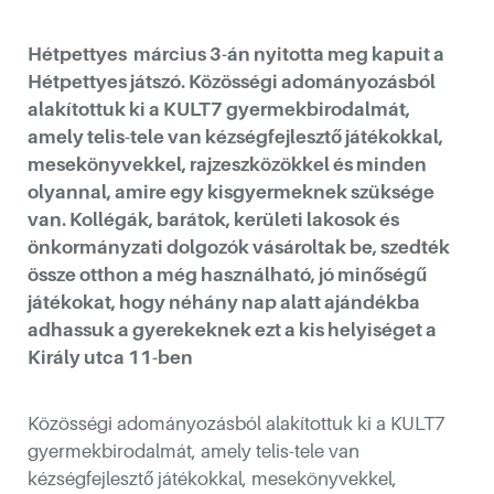
Hétpettyes március 3-án nyitotta meg kapuit a
Hétpettyes játszó. Közösségi adományozásból
alakítottuk ki a KULT7 gyermekbirodalmát,
amely telis-tele van kézségfejlesztő játékokkal,
mesekönyvekkel, rajzeszközökkel és minden
olyannal, amire egy kisgyermeknek szüksége
van. Kollégák, barátok, kerületi lakosok és
önkormányzati dolgozók vásároltak be, szedték
össze otthon a még használható, jó minőségű
kotóműhelyéből
játékokat, hogy néhány nap alatt ajándékba
adhassuk a gyerekeknek ezt a kis helyiséget a
Király utca 11-ben
Közösségi adományozásból alakítottuk ki a KULT7
sébetvárosban
gyermekbirodalmát, amely telis-tele van
kézségfejlesztő játékokkal, mesekönyvekkel,