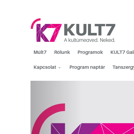
Múlt7
Rólunk
Programok
KULT7 Gal
Kapcsolat
Program naptár
Tanszerg