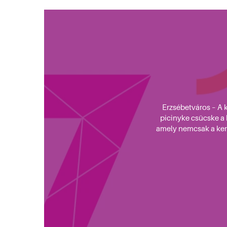
Erzsébetváros – A 
picinyke csücske a
amely nemcsak a kerü