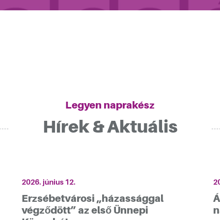
Legyen naprakész
Hírek & Aktuális
2026. június 12.
20
Erzsébetvárosi „házassággal
Á
végződött” az első Ünnepi
n