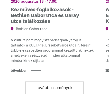
2026. augusztus 13. (17:00)
2
Kézműves-foglalkozások -
A
Bethlen Gábor utca és Garay
E
utca találkozása
K
Bethlen Gábor utca
A kultúra nem megy szabadságra!Nyáron is
Ko
tartsatok a KULT7-tel Erzsébetváros utcáin, terein:
kö
többféle szabadtéri programmal készültünk nektek,
sé
amelyeken a részvétel minden alkalommal
m
mindenkinek díjtalan!
d
bővebben
további események