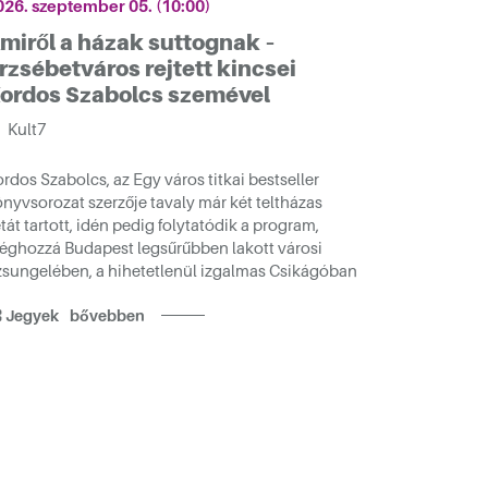
026. szeptember 05. (10:00)
miről a házak suttognak –
rzsébetváros rejtett kincsei
ordos Szabolcs szemével
Kult7
rdos Szabolcs, az Egy város titkai bestseller
nyvsorozat szerzője tavaly már két teltházas
tát tartott, idén pedig folytatódik a program,
éghozzá Budapest legsűrűbben lakott városi
zsungelében, a hihetetlenül izgalmas Csikágóban
Jegyek
bővebben