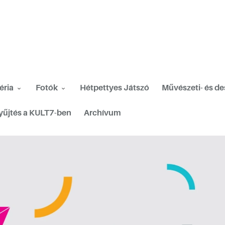
éria
Fotók
Hétpettyes Játszó
Művészeti- és d
yűjtés a KULT7-ben
Archívum