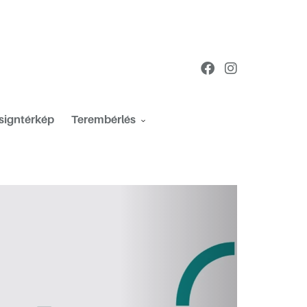
esigntérkép
Terembérlés