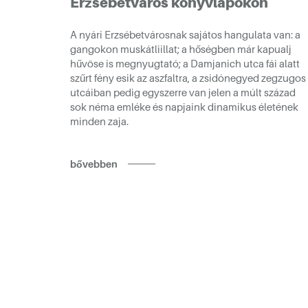
Erzsébetváros könyvlapokon
A nyári Erzsébetvárosnak sajátos hangulata van: a
gangokon muskátliillat; a hőségben már kapualj
hűvöse is megnyugtató; a Damjanich utca fái alatt
szűrt fény esik az aszfaltra, a zsidónegyed zegzugos
utcáiban pedig egyszerre van jelen a múlt század
sok néma emléke és napjaink dinamikus életének
minden zaja.
bővebben