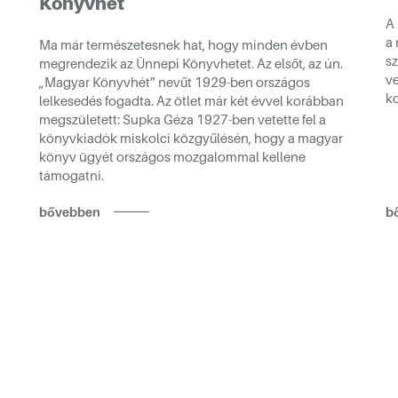
Könyvhét
A 
a
Ma már természetesnek hat, hogy minden évben
sz
megrendezik az Ünnepi Könyvhetet. Az elsőt, az ún.
ve
„Magyar Könyvhét” nevűt 1929-ben országos
ko
lelkesedés fogadta. Az ötlet már két évvel korábban
megszületett: Supka Géza 1927-ben vetette fel a
könyvkiadók miskolci közgyűlésén, hogy a magyar
könyv ügyét országos mozgalommal kellene
támogatni.
bővebben
b