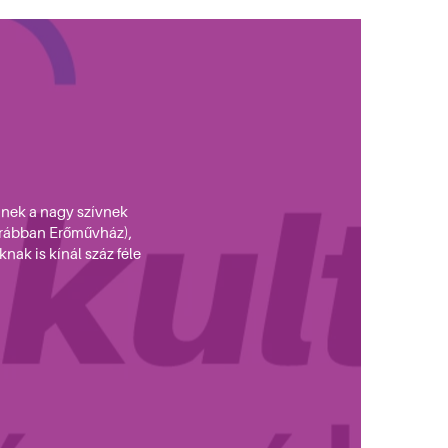
nnek a nagy szívnek
orábban Erőművház),
ak is kínál száz féle