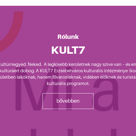
Rólunk
KULT7
kultúrnegyed. Neked. A legkisebb kerületnek nagy szíve van – és e
 kultúráért dobog. A KULT7 Erzsébetváros kulturális intézménye (k
letben lakóknak, hanem fővárosiaknak, vidéken élőknek és turistákn
kulturális programot.
bővebben