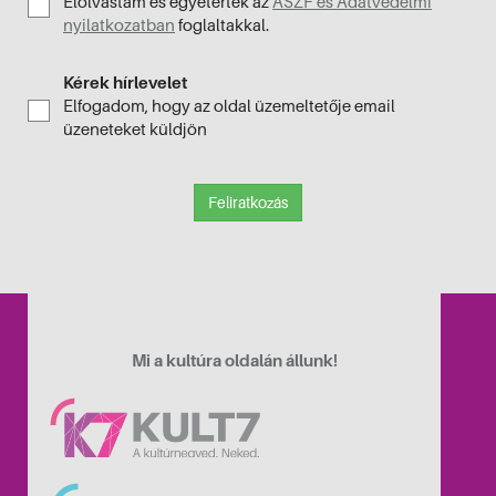
Elolvastam és egyetértek az
ÁSZF és Adatvédelmi
nyilatkozatban
foglaltakkal.
Kérek hírlevelet
Elfogadom, hogy az oldal üzemeltetője email
üzeneteket küldjön
Feliratkozás
Mi a kultúra oldalán állunk!