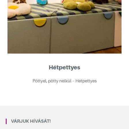
ós művészei
Hétpettyes
Pöttyel, pötty nélkül – Hétpettyes
vész kiállítása
7 Labor
VÁRJUK HÍVÁSÁT!