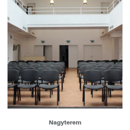
kotóműhelyéből
sébetvárosban
Nagyterem