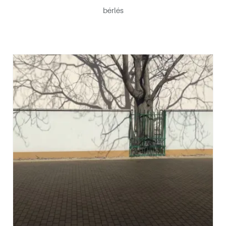
bérlés
 és jótékonysági aukció