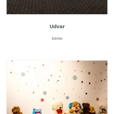
Udvar
bérlés
tvárosban
ója alkalmából!