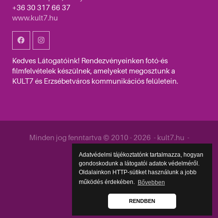
+36 30 317 66 37
www.kult7.hu
Kedves Látogatóink! Rendezvényeinken fotó-és
filmfelvételek készülnek, amelyeket megosztunk a
KULT7 és Erzsébetváros kommunikációs felületein.
Minden jog fenntartva © 2010 - 2026 - kult7.hu -
Közzététel
Adatvédelmi tájékoztatónk tartalmazza, hogyan
gondoskodunk a látogatói adatok védelméről.
Oldalainkon HTTP-sütiket használunk a jobb
működés érdekében.
Bővebben
RENDBEN