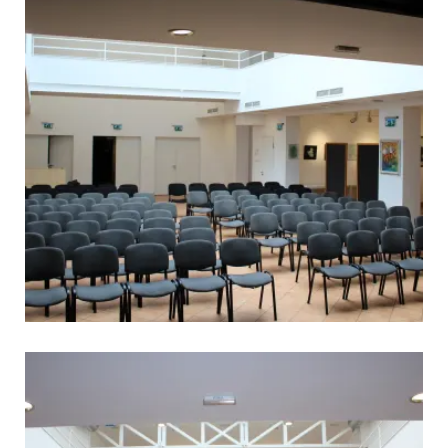
tvárosban
ója alkalmából!