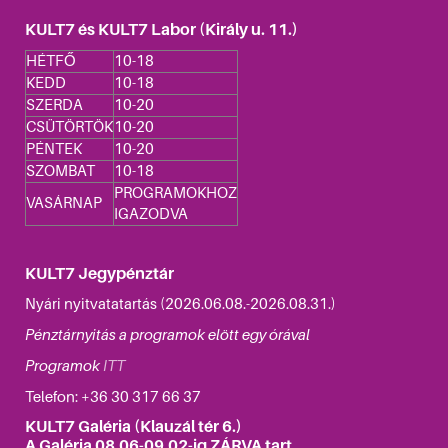
KULT7 és KULT7 Labor (Király u. 11.)
HÉTFŐ
10-18
KEDD
10-18
SZERDA
10-20
CSÜTÖRTÖK
10-20
PÉNTEK
10-20
SZOMBAT
10-18
PROGRAMOKHOZ
VASÁRNAP
IGAZODVA
KULT7 Jegypénztár
Nyári nyitvatatartás (2026.06.08.-2026.08.31.)
Pénztárnyitás a programok elött egy órával
Programok
ITT
Telefon: +36
30 317 66 37
KULT7 Galéria (Klauzál tér 6.)
A Galéria 08.06-09.02-ig ZÁRVA tart.