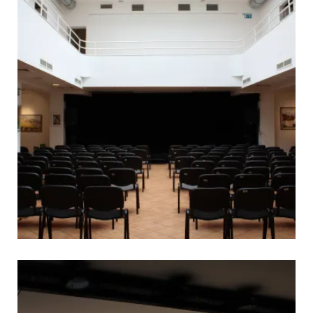
 és jótékonysági aukció