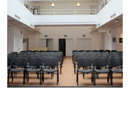
ós művészei
vész kiállítása
7 Labor