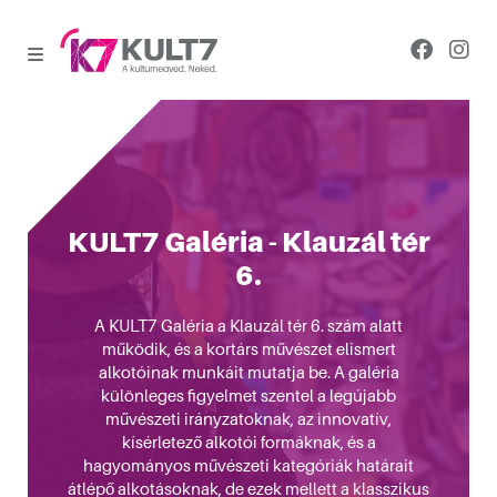
KULT7 Galéria - Klauzál tér
6.
A KULT7 Galéria a Klauzál tér 6. szám alatt
működik, és a kortárs művészet elismert
alkotóinak munkáit mutatja be. A galéria
különleges figyelmet szentel a legújabb
művészeti irányzatoknak, az innovatív,
kísérletező alkotói formáknak, és a
hagyományos művészeti kategóriák határait
átlépő alkotásoknak, de ezek mellett a klasszikus