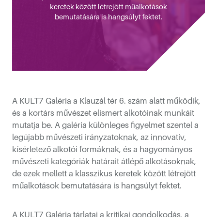
keretek között létrejött műalkotások
bemutatására is hangsúlyt fektet.
A KULT7 Galéria a Klauzál tér 6. szám alatt működik,
és a kortárs művészet elismert alkotóinak munkáit
mutatja be. A galéria különleges figyelmet szentel a
kotóműhelyéből
legújabb művészeti irányzatoknak, az innovatív,
kísérletező alkotói formáknak, és a hagyományos
művészeti kategóriák határait átlépő alkotásoknak,
de ezek mellett a klasszikus keretek között létrejött
műalkotások bemutatására is hangsúlyt fektet.
sébetvárosban
A KULT7 Galéria tárlatai a kritikai gondolkodás, a