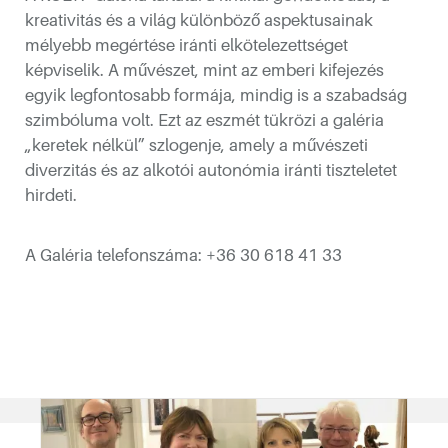
kreativitás és a világ különböző aspektusainak
mélyebb megértése iránti elkötelezettséget
képviselik. A művészet, mint az emberi kifejezés
egyik legfontosabb formája, mindig is a szabadság
szimbóluma volt. Ezt az eszmét tükrözi a galéria
„keretek nélkül” szlogenje, amely a művészeti
 és jótékonysági aukció
diverzitás és az alkotói autonómia iránti tiszteletet
hirdeti.
A Galéria telefonszáma: +36 30 618 41 33