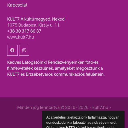
Kapcsolat
KULT7 A kultúrnegyed. Neked.
1075 Budapest, Király u. 11.
+36 30 317 66 37
www.kult7.hu
Kedves Látogatóink! Rendezvényeinken fotó-és
filmfelvételek készülnek, amelyeket megosztunk a
KULT7 és Erzsébetváros kommunikációs felületein.
Minden jog fenntartva © 2010 - 2026 - kult7.hu -
Közzététel
Adatvédelmi tájékoztatónk tartalmazza, hogyan
gondoskodunk a látogatói adatok védelméről.
Oldalainkon HTTP-sütiket használunk a jobb