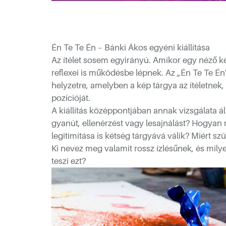
Én Te Te Én – Bánki Ákos egyéni kiállítása
Az ítélet sosem egyirányú. Amikor egy néző képe
reflexei is működésbe lépnek. Az „Én Te Te Én”
helyzetre, amelyben a kép tárgya az ítéletnek,
pozícióját.
A kiállítás középpontjában annak vizsgálata áll
gyanút, ellenérzést vagy lesajnálást? Hogyan 
legitimitása is kétség tárgyává válik? Miért sz
Ki nevez meg valamit rossz ízlésűnek, és milye
teszi ezt?