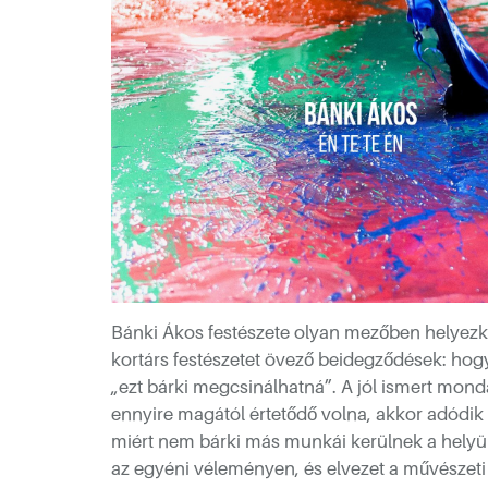
Bánki Ákos festészete olyan mezőben helyezked
kortárs festészetet övező beidegződések: hog
„ezt bárki megcsinálhatná”. A jól ismert mo
ennyire magától értetődő volna, akkor adódik 
miért nem bárki más munkái kerülnek a helyü
az egyéni véleményen, és elvezet a művészet