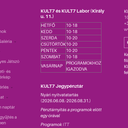
KULT7 és KULT7 Labor (Király
K
u. 11.)
10
+
HÉTFŐ
10-18
w
mok
KEDD
10-18
SZERDA
10-20
aléria
CSÜTÖRTÖK
10-20
PÉNTEK
10-20
K
SZOMBAT
10-18
fi
yes Játszó
PROGRAMOKHOZ
VASÁRNAP
K
IGAZODVA
ti- és
fe
érkép
KULT7 Jegypénztár
érlés
Nyári nyitvatatartás
lat
(2026.06.08.-2026.08.31.)
 naptár
Pénztárnyitás a programok elött
egy órával
gyűjtés a
ben
Programok
ITT