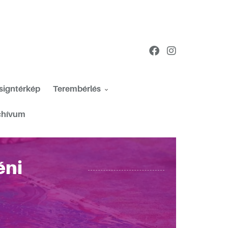
esigntérkép
Terembérlés
chívum
éni