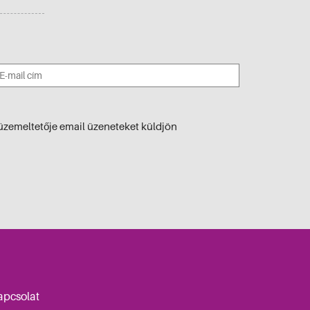
üzemeltetője email üzeneteket küldjön
apcsolat