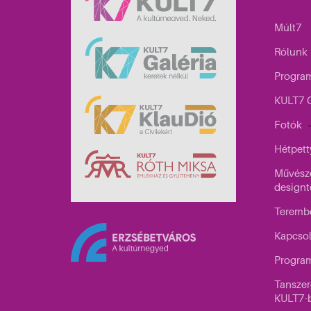
Múlt7
Rólunk
Progra
KULT7 G
Fotók
Hétpett
Művésze
designt
Teremb
Kapcso
Program
Tanszer
KULT7-