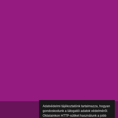
Adatvédelmi tájékoztatónk tartalmazza, hogyan
gondoskodunk a látogatói adatok védelméről.
Oldalainkon HTTP-sütiket használunk a jobb