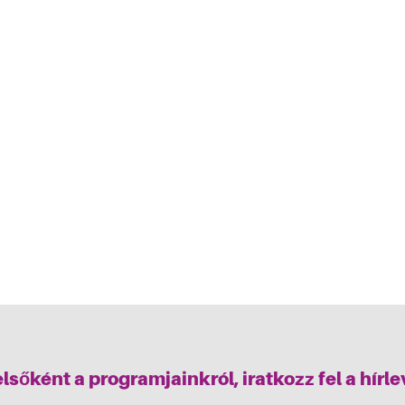
elsőként a programjainkról, iratkozz fel a hírl