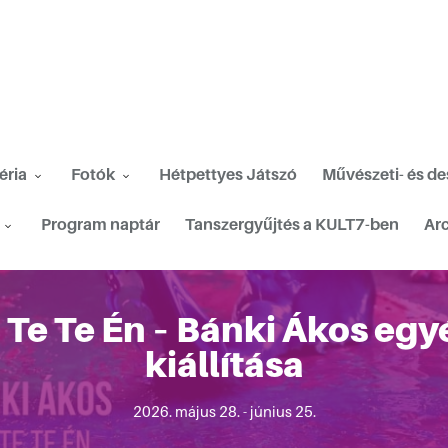
éria
Fotók
Hétpettyes Játszó
Művészeti- és d
Program naptár
Tanszergyűjtés a KULT7-ben
Ar
 Te Te Én – Bánki Ákos egy
kiállítása
2026. május 28. - június 25.