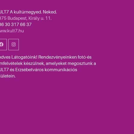
ULT7 A kultúrnegyed. Neked.
75 Budapest, Király u. 11.
36 30 317 66 37
ww.kult7.hu
edves Látogatóink! Rendezvényeinken fotó-és
lmfelvételek készülnek, amelyeket megosztunk a
ULT7 és Erzsébetváros kommunikációs
lületein.