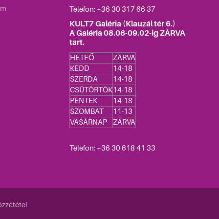
um
Telefon: +36
30 317 66 37
KULT7 Galéria (Klauzál tér 6.)
A Galéria 08.06-09.02-ig ZÁRVA
tart.
HÉTFŐ
ZÁRVA
KEDD
14-18
SZERDA
14-18
CSÜTÖRTÖK
14-18
PÉNTEK
14-18
SZOMBAT
11-13
VASÁRNAP
ZÁRVA
Telefon: +36 30 618 41 33
zzététel