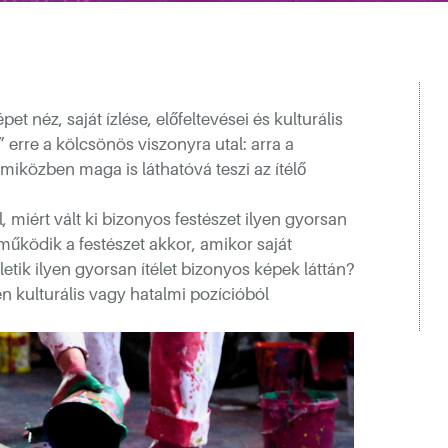
t néz, saját ízlése, előfeltevései és kulturális
 erre a kölcsönös viszonyra utal: arra a
 miközben maga is láthatóvá teszi az ítélő
, miért vált ki bizonyos festészet ilyen gyorsan
működik a festészet akkor, amikor saját
ületik ilyen gyorsan ítélet bizonyos képek láttán?
n kulturális vagy hatalmi pozícióból