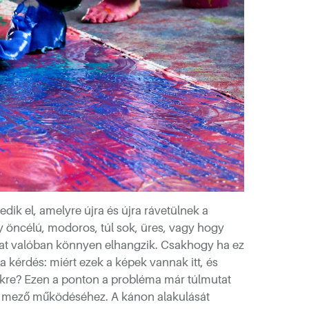
ik el, amelyre újra és újra rávetülnek a
y öncélú, modoros, túl sok, üres, vagy hogy
ndat valóban könnyen elhangzik. Csakhogy ha ez
a kérdés: miért ezek a képek vannak itt, és
kre? Ezen a ponton a probléma már túlmutat
i mező működéséhez. A kánon alakulását