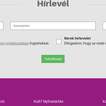
Hírlevél
Kérek hírlevelet
mi nyilatkozatban
foglaltakkal.
Elfogadom, hogy az oldal 
Feliratkozás
ció
Kult7 Nyitvatartás
K