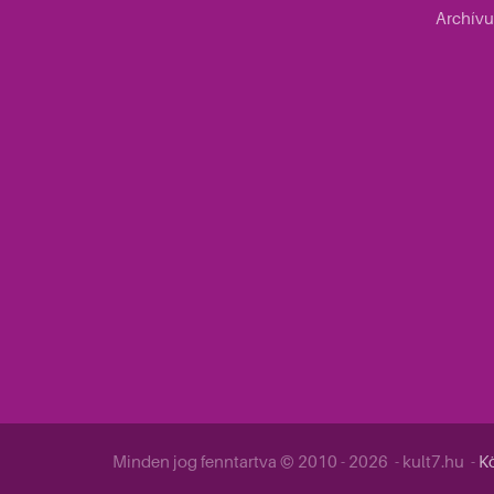
Archív
Minden jog fenntartva © 2010 - 2026 - kult7.hu -
Kö