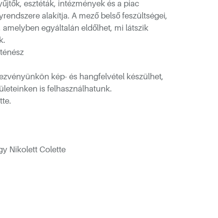
yűjtők, esztéták, intézmények és a piac
endszere alakítja. A mező belső feszültségei,
, amelyben egyáltalán eldőlhet, mi látszik
k.
rténész
ezvényünkön kép- és hangfelvétel készülhet,
leteinken is felhasználhatunk.
te.
gy Nikolett Colette