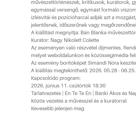
művészettörténészek, kritikusok, kurátorok, g
egymással versengő, egymást formáló viszonyr
ízlésvitái és pozícióharcai adják azt a mozgást
jelentősnek, időszerűnek vagy megőrzendőne
A kiállítást megnyitja: Bán Blanka művészettö
Kurátor: Nagy Nikolett Colette
Az eseményen való részvétel díjmentes. Rend
melyet weboldalunkon és közösségimédia-felü
Az esemény borítóképét Simándi Nóra készítet
A kiállítás megtekinthető: 2026. 05.28 - 06.25.
Kapcsolódó program:
2026. június 11. csütörtök 18:30
Tárlatvezetés | Én Te Te Én | Bánki Ákos és Na
Közös vezetés a művésszel és a kurátorral
Kevesebb jelenjen meg