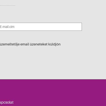
üzemeltetője email üzeneteket küldjön
apcsolat