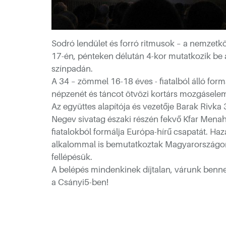
Sodró lendület és forró ritmusok – a nemzetközi
17-én, pénteken délután 4-kor mutatkozik be a
színpadán.
A 34 – zömmel 16-18 éves - fiatalból álló form
népzenét és táncot ötvözi kortárs mozgásele
Az együttes alapítója és vezetője Barak Rivka 35
Negev sivatag északi részén fekvő Kfar Menah
fiatalokból formálja Európa-hírű csapatát. Haza
alkalommal is bemutatkoztak Magyarországon,
fellépésük.
A belépés mindenkinek díjtalan, várunk bennete
a Csányi5-ben!