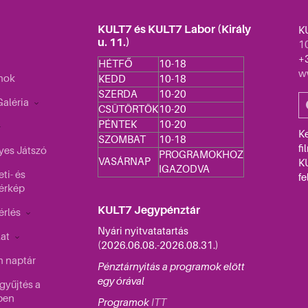
KULT7 és KULT7 Labor (Király
K
u. 11.)
10
+
HÉTFŐ
10-18
w
mok
KEDD
10-18
SZERDA
10-20
aléria
CSÜTÖRTÖK
10-20
PÉNTEK
10-20
K
SZOMBAT
10-18
fi
yes Játszó
PROGRAMOKHOZ
VASÁRNAP
K
IGAZODVA
ti- és
fe
érkép
KULT7 Jegypénztár
érlés
Nyári nyitvatatartás
lat
(2026.06.08.-2026.08.31.)
 naptár
Pénztárnyitás a programok elött
egy órával
gyűjtés a
ben
Programok
ITT