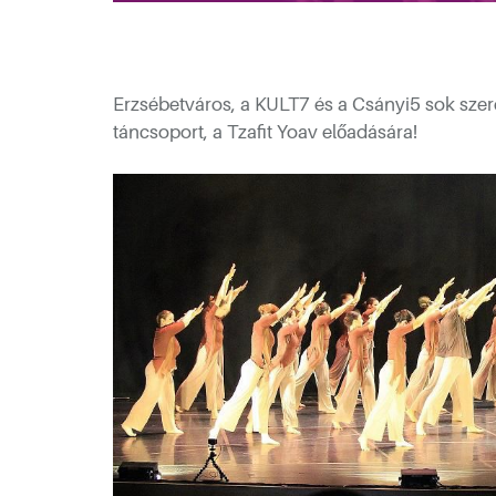
Erzsébetváros, a KULT7 és a Csányi5 sok szere
táncsoport, a Tzafit Yoav előadására!