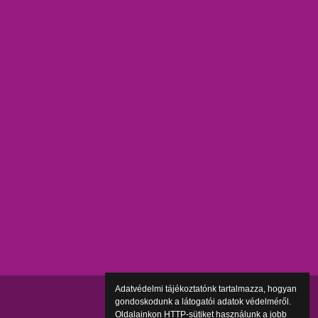
Adatvédelmi tájékoztatónk tartalmazza, hogyan
gondoskodunk a látogatói adatok védelméről.
Oldalainkon HTTP-sütiket használunk a jobb