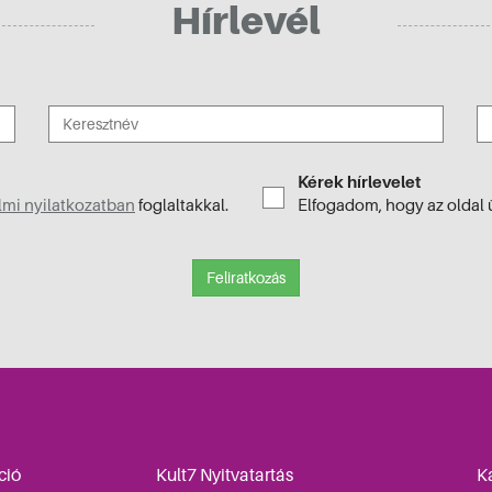
Hírlevél
Kérek hírlevelet
mi nyilatkozatban
foglaltakkal.
Elfogadom, hogy az oldal 
Feliratkozás
ció
Kult7 Nyitvatartás
K