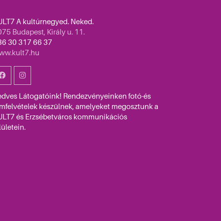
ULT7 A kultúrnegyed. Neked.
75 Budapest, Király u. 11.
36 30 317 66 37
ww.kult7.hu
edves Látogatóink! Rendezvényeinken fotó-és
lmfelvételek készülnek, amelyeket megosztunk a
ULT7 és Erzsébetváros kommunikációs
lületein.