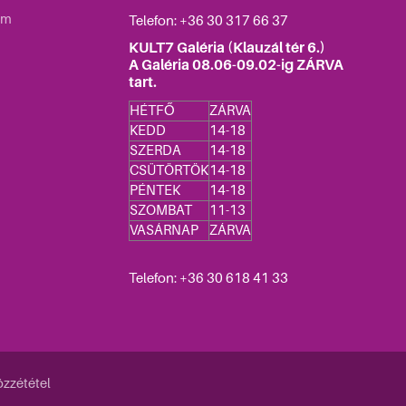
um
Telefon: +36
30 317 66 37
KULT7 Galéria (Klauzál tér 6.)
A Galéria 08.06-09.02-ig ZÁRVA
tart.
HÉTFŐ
ZÁRVA
KEDD
14-18
SZERDA
14-18
CSÜTÖRTÖK
14-18
PÉNTEK
14-18
SZOMBAT
11-13
VASÁRNAP
ZÁRVA
Telefon: +36 30 618 41 33
zzététel