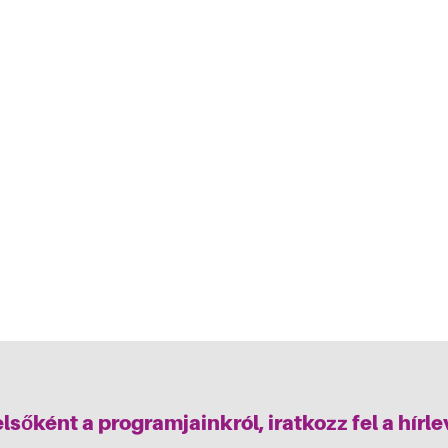
elsőként a programjainkról, iratkozz fel a hírl