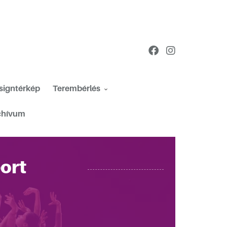
esigntérkép
Terembérlés
chívum
port