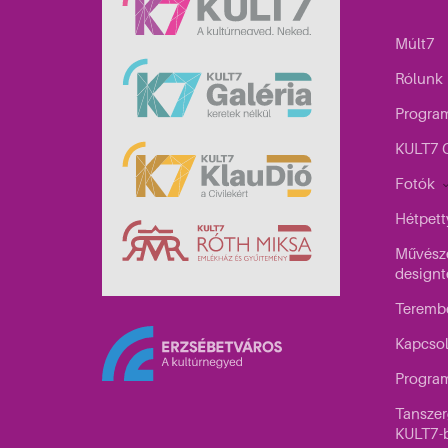
Múlt7
Rólunk
Progra
KULT7 G
Fotók
Hétpett
Művésze
designt
Teremb
Kapcso
Program
Tanszer
KULT7-