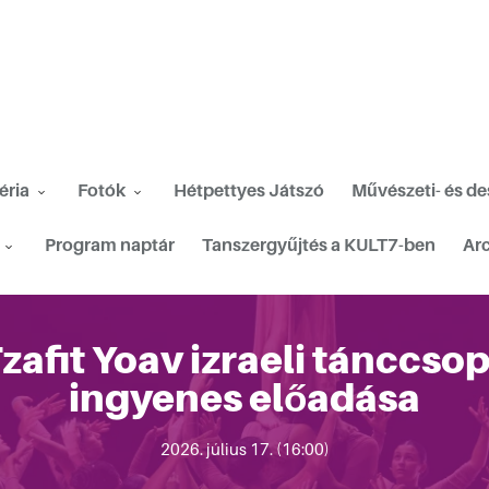
éria
Fotók
Hétpettyes Játszó
Művészeti- és d
Program naptár
Tanszergyűjtés a KULT7-ben
Ar
zafit Yoav izraeli tánccso
ingyenes előadása
2026. július 17. (16:00)