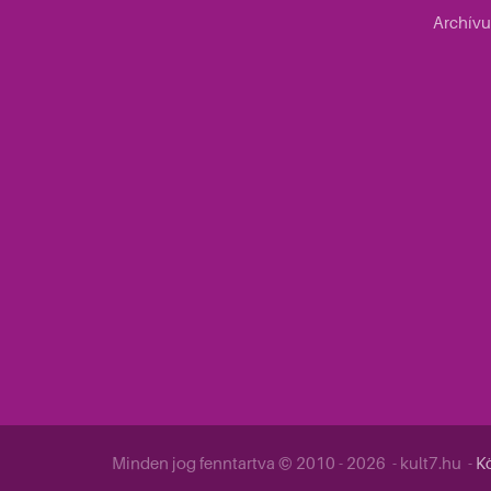
Archív
Minden jog fenntartva © 2010 - 2026 - kult7.hu -
Kö