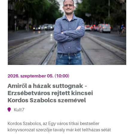
 és jótékonysági aukció
2026. szeptember 05. (10:00)
Amiről a házak suttognak –
Erzsébetváros rejtett kincsei
Kordos Szabolcs szemével
Kult7
Kordos Szabolcs, az Egy város titkai bestseller
könyvsorozat szerzője tavaly már két teltházas sétát