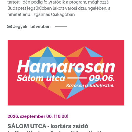
tartott, idén pedig folytatódik a program, méghozzá
Budapest legsűrűbben lakott városi dzsungelében, a
hihetetlenül izgalmas Csikágóban
Jegyek
bővebben
tvárosban
2026. szeptember 06. (10:00)
ója alkalmából!
SÁLOM UTCA - kortárs zsidó