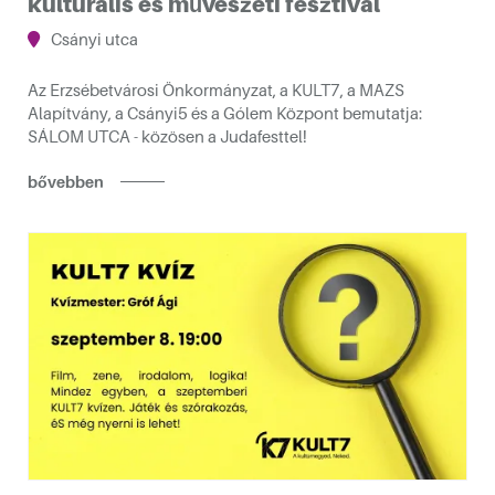
kulturális és művészeti fesztivál
Csányi utca
ós művészei
Az Erzsébetvárosi Önkormányzat, a KULT7, a MAZS
Alapítvány, a Csányi5 és a Gólem Központ bemutatja:
SÁLOM UTCA - közösen a Judafesttel!
bővebben
vész kiállítása
7 Labor