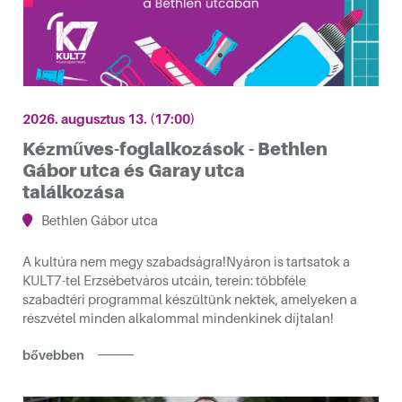
2026. augusztus 13. (17:00)
Kézműves-foglalkozások - Bethlen
Gábor utca és Garay utca
találkozása
Bethlen Gábor utca
kotóműhelyéből
A kultúra nem megy szabadságra!Nyáron is tartsatok a
KULT7-tel Erzsébetváros utcáin, terein: többféle
szabadtéri programmal készültünk nektek, amelyeken a
részvétel minden alkalommal mindenkinek díjtalan!
bővebben
sébetvárosban