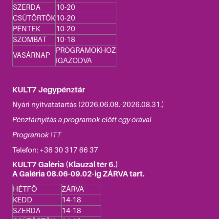
SZERDA
10-20
CSÜTÖRTÖK
10-20
PÉNTEK
10-20
SZOMBAT
10-18
PROGRAMOKHOZ
VASÁRNAP
IGAZODVA
KULT7 Jegypénztár
Nyári nyitvatatartás (2026.06.08.-2026.08.31.)
Pénztárnyitás a programok elött egy órával
Programok
ITT
Telefon: +36
30 317 66 37
KULT7 Galéria (Klauzál tér 6.)
A Galéria 08.06-09.02-ig ZÁRVA tart.
HÉTFŐ
ZÁRVA
KEDD
14-18
SZERDA
14-18