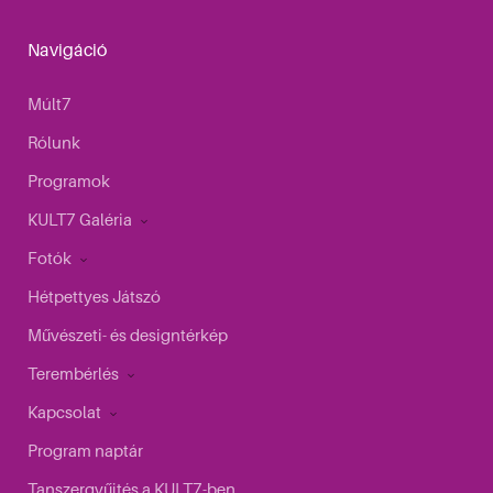
Navigáció
Múlt7
Rólunk
Programok
KULT7 Galéria
Fotók
Hétpettyes Játszó
Művészeti- és designtérkép
Terembérlés
Kapcsolat
Program naptár
Tanszergyűjtés a KULT7-ben