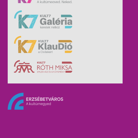
ós művészei
vész kiállítása
7 Labor