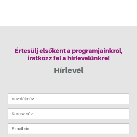
 és jótékonysági aukció
Értesülj elsőként a programjainkról,
iratkozz fel a hírlevelünkre!
Hírlevél