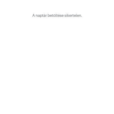
A naptár betöltése sikertelen.
kotóműhelyéből
sébetvárosban